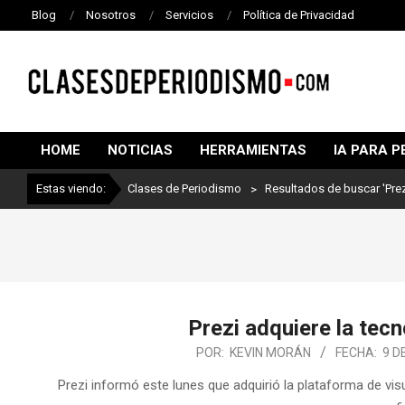
Blog
Nosotros
Servicios
Política de Privacidad
CLASES
DE
HOME
NOTICIAS
HERRAMIENTAS
IA PARA P
PERIODISMO
Estas viendo:
Clases de Periodismo
>
Resultados de buscar 'Prez
Prezi adquiere la tec
POR:
KEVIN MORÁN
FECHA:
9 D
Prezi informó este lunes que adquirió la plataforma de vis