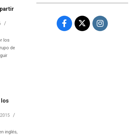
partir
6
r los
grupo de
guir
 los
 2015
n inglés,