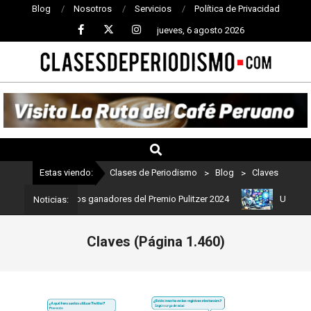
Blog
Nosotros
Servicios
Política de Privacidad
jueves, 6 agosto 2026
CLASES
DE
PERIODISMO
Estas viendo:
Clases de Periodismo
>
Blog
>
Claves
mo: Estos son los ganadores del Premio Pulitzer 2024
Usuarios de
Noticias:
Claves
(Página 1.460)