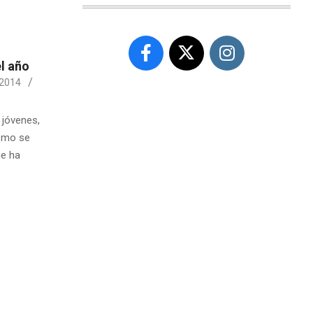
l año
 2014
 jóvenes,
como se
ue ha