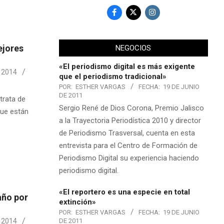
ejores
NEGOCIOS
«El periodismo digital es más exigente
 2014
que el periodismo tradicional»
POR:
ESTHER VARGAS
FECHA:
19 DE JUNIO
DE 2011
trata de
Sergio René de Dios Corona, Premio Jalisco
que están
a la Trayectoria Periodística 2010 y director
de Periodismo Trasversal, cuenta en esta
entrevista para el Centro de Formación de
Periodismo Digital su experiencia haciendo
periodismo digital.
«El reportero es una especie en total
año por
extinción»
POR:
ESTHER VARGAS
FECHA:
19 DE JUNIO
DE 2011
 2014