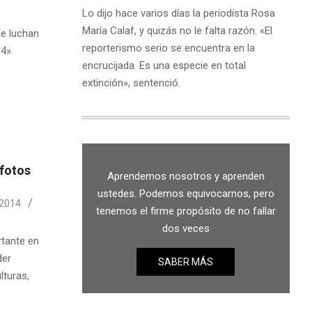
Lo dijo hace varios días la periodista Rosa
María Calaf, y quizás no le falta razón. «El
ue luchan
reporterismo serio se encuentra en la
4».
encrucijada. Es una especie en total
extinción», sentenció.
 fotos
Aprendemos nosotros y aprenden
ustedes. Podemos equivocarnos, pero
 2014
tenemos el firme propósito de no fallar
dos veces
rtante en
der
SABER MÁS
lturas,