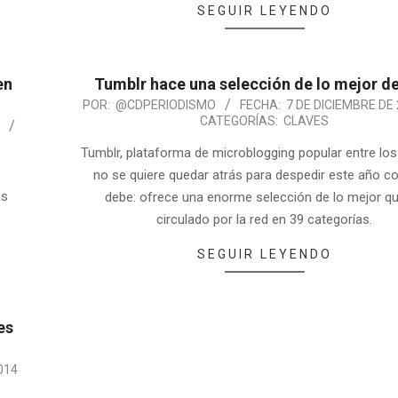
SEGUIR LEYENDO
en
Tumblr hace una selección de lo mejor de
POR:
@CDPERIODISMO
FECHA:
7 DE DICIEMBRE DE
CATEGORÍAS:
CLAVES
4
Tumblr, plataforma de microblogging popular entre los
,
no se quiere quedar atrás para despedir este año 
ás
debe: ofrece una enorme selección de lo mejor q
circulado por la red en 39 categorías.
SEGUIR LEYENDO
es
014