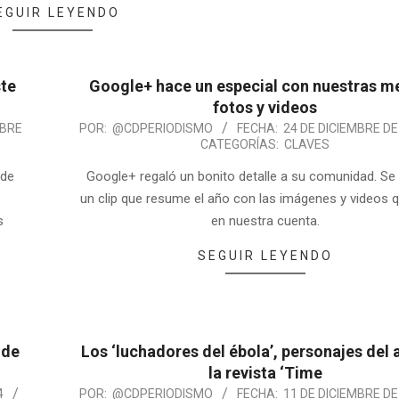
EGUIR LEYENDO
ste
Google+ hace un especial con nuestras m
fotos y videos
MBRE
POR:
@CDPERIODISMO
FECHA:
24 DE DICIEMBRE DE
CATEGORÍAS:
CLAVES
 de
Google+ regaló un bonito detalle a su comunidad. Se 
un clip que resume el año con las imágenes y videos 
s
en nuestra cuenta.
SEGUIR LEYENDO
 de
Los ‘luchadores del ébola’, personajes del 
la revista ‘Time
4
POR:
@CDPERIODISMO
FECHA:
11 DE DICIEMBRE DE