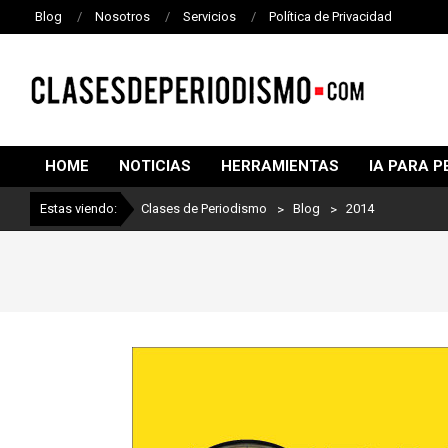
Blog
Nosotros
Servicios
Política de Privacidad
CLASES
DE
HOME
NOTICIAS
HERRAMIENTAS
IA PARA P
PERIODISMO
Estas viendo:
Clases de Periodismo
>
Blog
>
2014