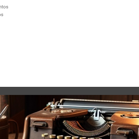
entos
os