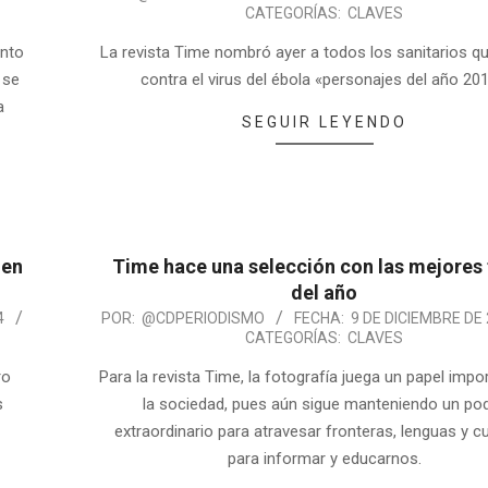
CATEGORÍAS:
CLAVES
into
La revista Time nombró ayer a todos los sanitarios q
 se
contra el virus del ébola «personajes del año 201
a
SEGUIR LEYENDO
 en
Time hace una selección con las mejores
del año
4
POR:
@CDPERIODISMO
FECHA:
9 DE DICIEMBRE DE
CATEGORÍAS:
CLAVES
ro
Para la revista Time, la fotografía juega un papel impo
s
la sociedad, pues aún sigue manteniendo un po
extraordinario para atravesar fronteras, lenguas y cu
para informar y educarnos.