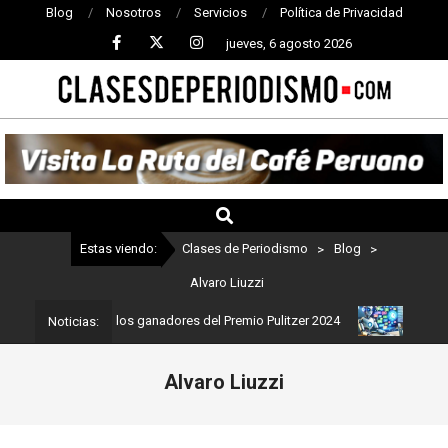
Blog
Nosotros
Servicios
Política de Privacidad
jueves, 6 agosto 2026
CLASES
DE
PERIODISMO
Estas viendo:
Clases de Periodismo
>
Blog
>
Alvaro Liuzzi
ismo: Estos son los ganadores del Premio Pulitzer 2024
Usuarios 
Noticias:
Alvaro Liuzzi