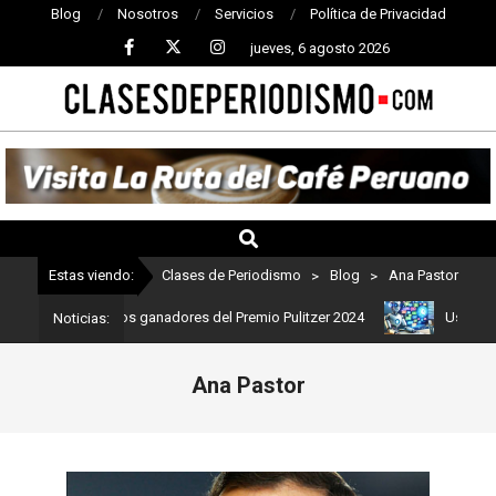
Blog
Nosotros
Servicios
Política de Privacidad
jueves, 6 agosto 2026
CLASES
DE
PERIODISMO
Estas viendo:
Clases de Periodismo
>
Blog
>
Ana Pastor
mo: Estos son los ganadores del Premio Pulitzer 2024
Usuarios de
Noticias:
Ana Pastor