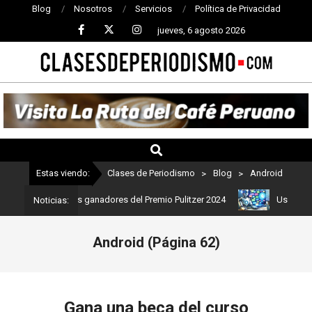
Blog
Nosotros
Servicios
Política de Privacidad
jueves, 6 agosto 2026
CLASES
DE
PERIODISMO
Estas viendo:
Clases de Periodismo
>
Blog
>
Android
o: Estos son los ganadores del Premio Pulitzer 2024
Usuarios de 
Noticias:
Android
(Página 62)
Gana una beca del curso