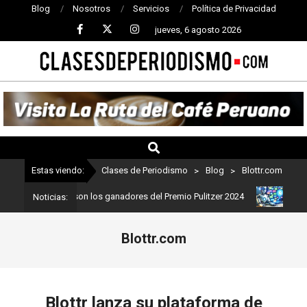
Blog
Nosotros
Servicios
Política de Privacidad
jueves, 6 agosto 2026
CLASES
DE
PERIODISMO
Estas viendo:
Clases de Periodismo
>
Blog
>
Blottr.com
riodismo: Estos son los ganadores del Premio Pulitzer 2024
Usuar
Noticias:
Blottr.com
Blottr lanza su plataforma de