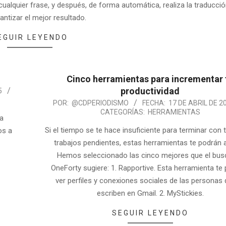
ualquier frase, y después, de forma automática, realiza la traducció
antizar el mejor resultado.
EGUIR LEYENDO
Cinco herramientas para incrementar 
productividad
5
POR:
@CDPERIODISMO
FECHA:
17 DE ABRIL DE 2
CATEGORÍAS:
HERRAMIENTAS
la
Si el tiempo se te hace insuficiente para terminar con 
os a
trabajos pendientes, estas herramientas te podrán 
Hemos seleccionado las cinco mejores que el bus
OneForty sugiere: 1. Rapportive. Esta herramienta te
ver perfiles y conexiones sociales de las personas 
escriben en Gmail. 2. MyStickies.
SEGUIR LEYENDO