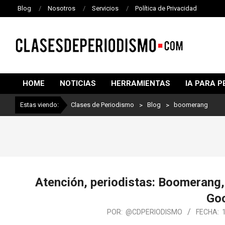
Blog
Nosotros
Servicios
Política de Privacidad
CLASES
DE
HOME
NOTICIAS
HERRAMIENTAS
IA PARA P
PERIODISMO
Estas viendo:
Clases de Periodismo
>
Blog
>
boomerang
Atención, periodistas: Boomerang,
Goo
POR:
@CDPERIODISMO
FECHA: