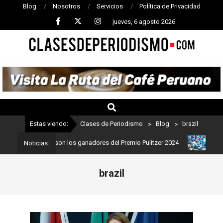
Blog
Nosotros
Servicios
Política de Privacidad
jueves, 6 agosto 2026
CLASES
DE
PERIODISMO
Estas viendo:
Clases de Periodismo
>
Blog
>
brazil
iodismo: Estos son los ganadores del Premio Pulitzer 2024
Usuari
Noticias:
brazil