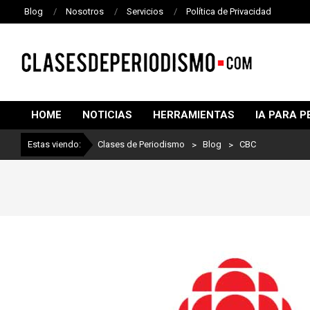
Blog
Nosotros
Servicios
Política de Privacidad
CLASES
DE
HOME
NOTICIAS
HERRAMIENTAS
IA PARA P
PERIODISMO
Estas viendo:
Clases de Periodismo
>
Blog
>
CBC