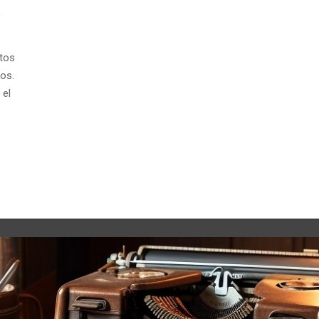
stos
os.
 el
.