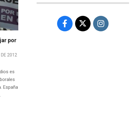
jar por
 DE 2012
edios es
borales
a. España
.