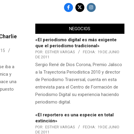
NEGOCIOS
Charlie
«El periodismo digital es más exigente
que el periodismo tradicional»
015
POR:
ESTHER VARGAS
FECHA:
19 DE JUNIO
DE 2011
Sergio René de Dios Corona, Premio Jalisco
se iba a
a la Trayectoria Periodística 2010 y director
mica y
de Periodismo Trasversal, cuenta en esta
 hace una
entrevista para el Centro de Formación de
n puesto
Periodismo Digital su experiencia haciendo
periodismo digital.
«El reportero es una especie en total
extinción»
POR:
ESTHER VARGAS
FECHA:
19 DE JUNIO
DE 2011