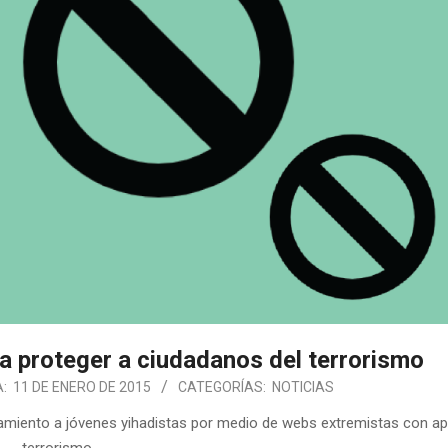
a proteger a ciudadanos del terrorismo
:
11 DE ENERO DE 2015
CATEGORÍAS:
NOTICIAS
utamiento a jóvenes yihadistas por medio de webs extremistas con ap