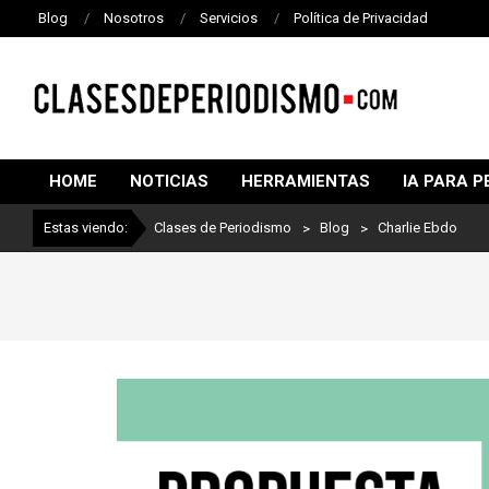
Blog
Nosotros
Servicios
Política de Privacidad
CLASES
DE
HOME
NOTICIAS
HERRAMIENTAS
IA PARA P
PERIODISMO
Estas viendo:
Clases de Periodismo
>
Blog
>
Charlie Ebdo