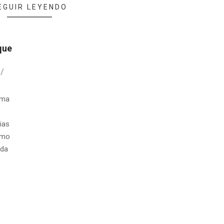
EGUIR LEYENDO
que
rma
ias
ismo
ada