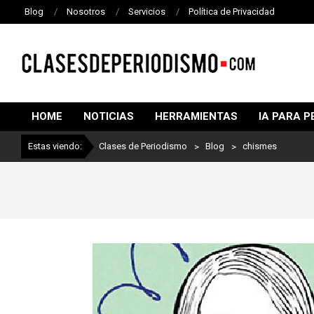
Blog
Nosotros
Servicios
Política de Privacidad
CLASES
DE
HOME
NOTICIAS
HERRAMIENTAS
IA PARA P
PERIODISMO
Estas viendo:
Clases de Periodismo
>
Blog
>
chismes