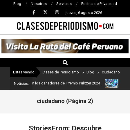
Blog
Nosotros
Servicios
Política de Privacidad
jueves, 6 agosto 2026
CLASES
DE
PERIODISMO
Estas viendo:
Clases de Periodismo
>
Blog
>
ciudadano
ismo: Estos son los ganadores del Premio Pulitzer 2024
Usuarios 
Noticias:
ciudadano
(Página 2)
StoriesFrom: Descubre