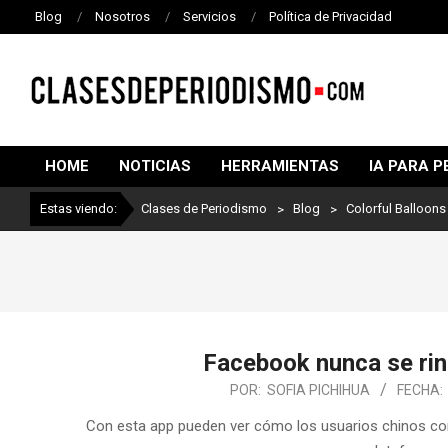
Blog
Nosotros
Servicios
Política de Privacidad
CLASES
DE
HOME
NOTICIAS
HERRAMIENTAS
IA PARA P
PERIODISMO
Estas viendo:
Clases de Periodismo
>
Blog
>
Colorful Balloons
Facebook nunca se rind
POR:
SOFIA PICHIHUA
FECHA:
Con esta app pueden ver cómo los usuarios chinos co