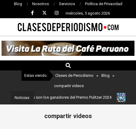
Blog
Nosotros
Servicios
Política de Privacidad
miércoles, 5 agosto 2026
CLASES
DE
PERIODISMO
Estas viendo:
Clases de Periodismo
>
Blog
>
compartir videos
periodismo: Estos son los ganadores del Premio Pulitzer 2024
Usu
Noticias:
compartir videos