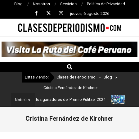
Blog
Nosotros
Servicios
Política de Privacidad
jueves, 6 agosto 2026
CLASES
DE
PERIODISMO
Estas viendo:
Clases de Periodismo
>
Blog
>
Cristina Fernández de Kirchner
smo: Estos son los ganadores del Premio Pulitzer 2024
Usuarios d
Noticias:
Cristina Fernández de Kirchner