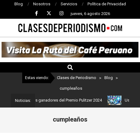
Blog
Nosotros
Servicios
Política de Privacidad
jueves, 6 agosto 2026
CLASES
DE
PERIODISMO
Estas viendo:
Clases de Periodismo
>
Blog
>
cumpleaños
: Estos son los ganadores del Premio Pulitzer 2024
Usuarios de C
Noticias:
cumpleaños