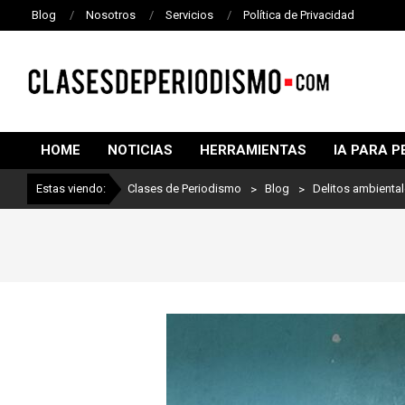
Blog
Nosotros
Servicios
Política de Privacidad
CLASES
DE
HOME
NOTICIAS
HERRAMIENTAS
IA PARA P
PERIODISMO
Estas viendo:
Clases de Periodismo
>
Blog
>
Delitos ambiental