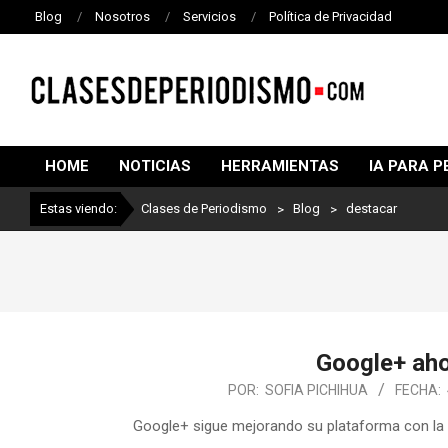
Blog
Nosotros
Servicios
Política de Privacidad
CLASES
DE
HOME
NOTICIAS
HERRAMIENTAS
IA PARA P
PERIODISMO
Estas viendo:
Clases de Periodismo
>
Blog
>
destacar
Google+ aho
POR:
SOFIA PICHIHUA
FECHA:
Google+ sigue mejorando su plataforma con la e