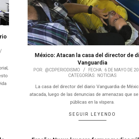
rio
México: Atacan la casa del director de d
Vanguardia
rial,
POR:
@CDPERIODISMO
FECHA:
6 DE MAYO DE 2
CATEGORÍAS:
NOTICIAS
esto
vida
La casa del director del diario Vanguardia de Méxi
atacada, luego de las denuncias de amenazas que se 
públicas en la víspera.
SEGUIR LEYENDO