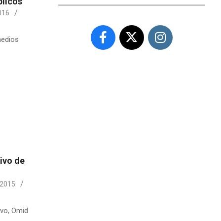
blicos
016
medios
tivo de
 2015
ivo, Omid