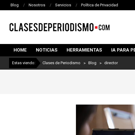
Blog
Nosotros
Servicios
Política de Privacidad
CLASES
DE
HOME
NOTICIAS
HERRAMIENTAS
IA PARA P
PERIODISMO
Estas viendo:
Clases de Periodismo
>
Blog
>
director