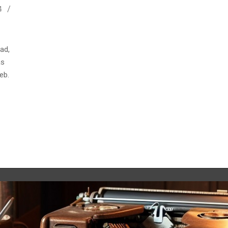
4
ad,
as
eb.