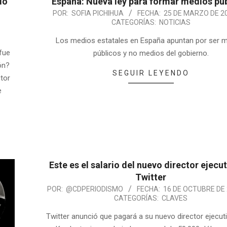
do
España: Nueva ley para formar medios pú
POR:
SOFIA PICHIHUA
FECHA:
25 DE MARZO DE 2
CATEGORÍAS:
NOTICIAS
Los medios estatales en España apuntan por ser 
 fue
públicos y no medios del gobierno.
ón?
SEGUIR LEYENDO
ctor
e
Este es el salario del nuevo director ejecu
Twitter
POR:
@CDPERIODISMO
FECHA:
16 DE OCTUBRE DE
CATEGORÍAS:
CLAVES
Twitter anunció que pagará a su nuevo director ejecut