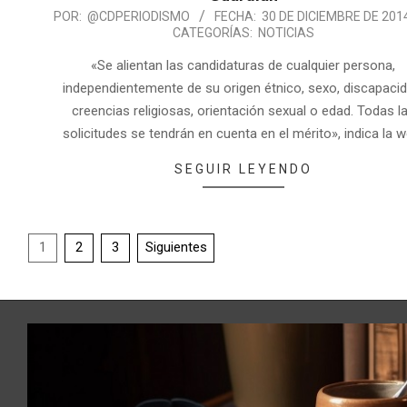
POR:
@CDPERIODISMO
FECHA:
30 DE DICIEMBRE DE 201
CATEGORÍAS:
NOTICIAS
«Se alientan las candidaturas de cualquier persona,
independientemente de su origen étnico, sexo, discapacid
creencias religiosas, orientación sexual o edad. Todas l
solicitudes se tendrán en cuenta en el mérito», indica la w
SEGUIR LEYENDO
1
2
3
Siguientes