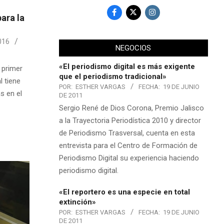
para la
016
NEGOCIOS
«El periodismo digital es más exigente
 primer
que el periodismo tradicional»
l tiene
POR:
ESTHER VARGAS
FECHA:
19 DE JUNIO
s en el
DE 2011
Sergio René de Dios Corona, Premio Jalisco
a la Trayectoria Periodística 2010 y director
de Periodismo Trasversal, cuenta en esta
entrevista para el Centro de Formación de
Periodismo Digital su experiencia haciendo
periodismo digital.
«El reportero es una especie en total
extinción»
POR:
ESTHER VARGAS
FECHA:
19 DE JUNIO
DE 2011