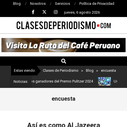
Blog
Nosotros
Servicios
Política de Privacidad
jueves, 6 agosto 2026
CLASES
DE
PERIODISMO
Estas viendo:
Clases de Periodismo
>
Blog
>
encuesta
o: Estos son los ganadores del Premio Pulitzer 2024
Usuarios de 
Noticias:
encuesta
Así es como Al Jazeera