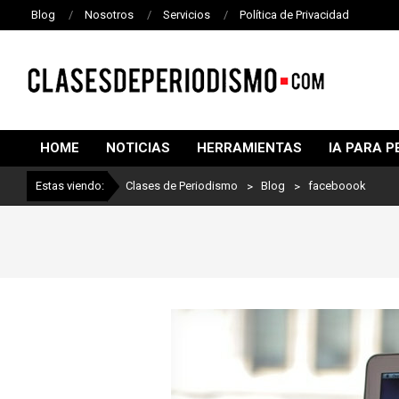
Blog
Nosotros
Servicios
Política de Privacidad
CLASES
DE
HOME
NOTICIAS
HERRAMIENTAS
IA PARA P
PERIODISMO
Estas viendo:
Clases de Periodismo
>
Blog
>
faceboook