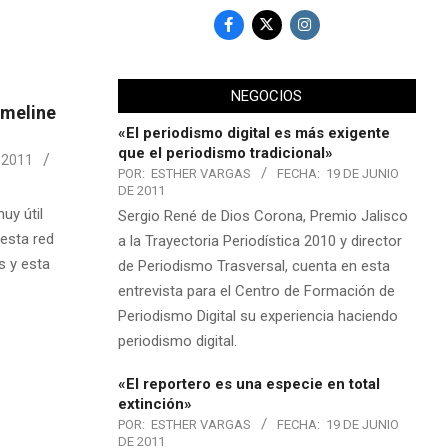
NEGOCIOS
imeline
«El periodismo digital es más exigente
que el periodismo tradicional»
 2011
POR:
ESTHER VARGAS
FECHA:
19 DE JUNIO
DE 2011
uy útil
Sergio René de Dios Corona, Premio Jalisco
 esta red
a la Trayectoria Periodística 2010 y director
s y esta
de Periodismo Trasversal, cuenta en esta
entrevista para el Centro de Formación de
Periodismo Digital su experiencia haciendo
periodismo digital.
«El reportero es una especie en total
extinción»
POR:
ESTHER VARGAS
FECHA:
19 DE JUNIO
DE 2011