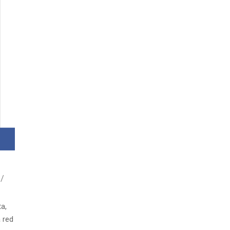
a,
a red