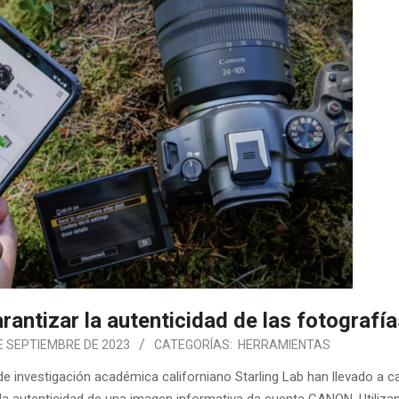
antizar la autenticidad de las fotografí
E SEPTIEMBRE DE 2023
CATEGORÍAS:
HERRAMIENTAS
de investigación académica californiano Starling Lab han llevado a c
 la autenticidad de una imagen informativa da cuenta CANON. Utiliza