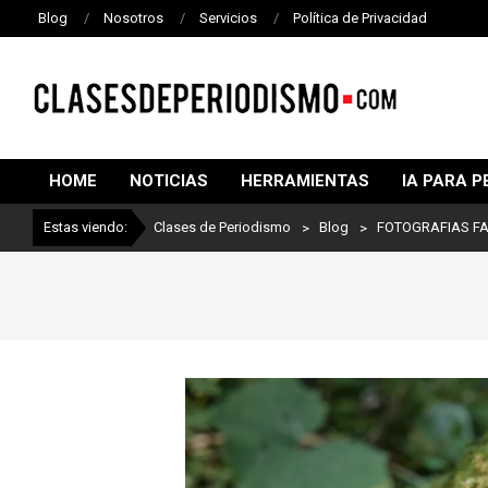
Blog
Nosotros
Servicios
Política de Privacidad
CLASES
DE
HOME
NOTICIAS
HERRAMIENTAS
IA PARA P
PERIODISMO
Estas viendo:
Clases de Periodismo
>
Blog
>
FOTOGRAFIAS F