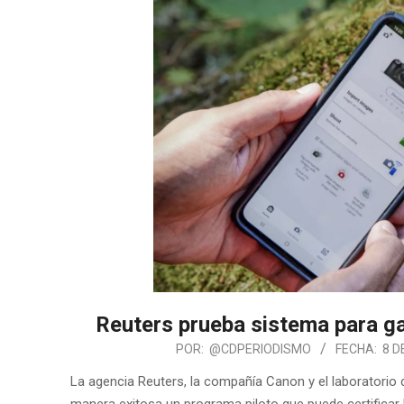
Reuters prueba sistema para gar
POR:
@CDPERIODISMO
FECHA:
8 D
La agencia Reuters, la compañía Canon y el laboratorio 
manera exitosa un programa piloto que puede certificar