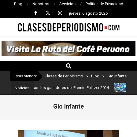
Blog
Nosotros
Servicios
Política de Privacidad
jueves, 6 agosto 2026
CLASES
DE
PERIODISMO
Estas viendo:
Clases de Periodismo
>
Blog
>
Gio Infante
iodismo: Estos son los ganadores del Premio Pulitzer 2024
Usuari
Noticias:
Gio Infante