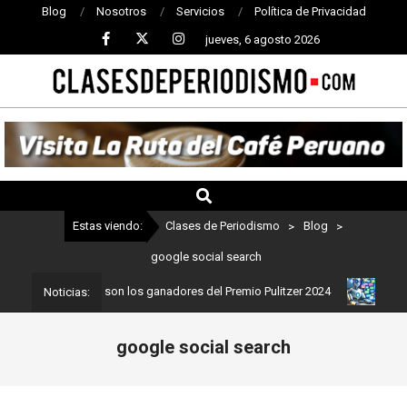
Blog
Nosotros
Servicios
Política de Privacidad
jueves, 6 agosto 2026
CLASES
DE
PERIODISMO
Estas viendo:
Clases de Periodismo
>
Blog
>
google social search
eriodismo: Estos son los ganadores del Premio Pulitzer 2024
Usua
Noticias:
google social search