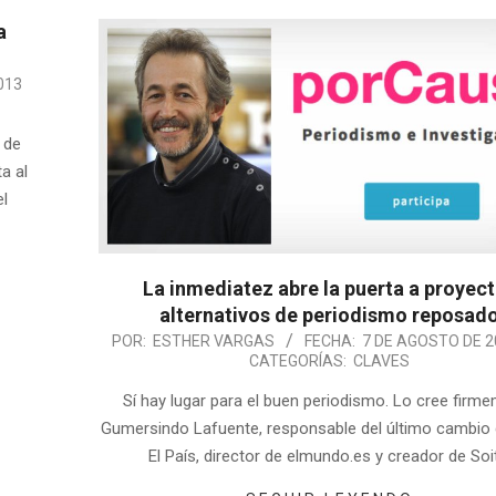
a
013
 de
a al
el
La inmediatez abre la puerta a proyec
alternativos de periodismo reposad
POR:
ESTHER VARGAS
FECHA:
7 DE AGOSTO DE 2
CATEGORÍAS:
CLAVES
Sí hay lugar para el buen periodismo. Lo cree firm
Gumersindo Lafuente, responsable del último cambio d
El País, director de elmundo.es y creador de Soi