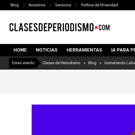
Blog
Nosotros
Servicios
Política de Privacidad
CLASES
DE
HOME
NOTICIAS
HERRAMIENTAS
IA PARA P
PERIODISMO
Estas viendo:
Clases de Periodismo
>
Blog
>
Gumersindo Lafu