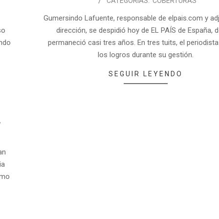
CATEGORÍAS:
COBERTURAS
Gumersindo Lafuente, responsable de elpais.com y adj
so
dirección, se despidió hoy de EL PAÍS de España, 
indo
permaneció casi tres años. En tres tuits, el periodista
los logros durante su gestión.
SEGUIR LEYENDO
an
ia
imo