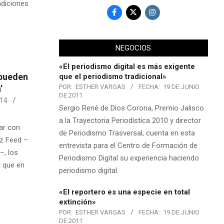
ndiciones
NEGOCIOS
«El periodismo digital es más exigente
 pueden
que el periodismo tradicional»
POR:
ESTHER VARGAS
FECHA:
19 DE JUNIO
’
DE 2011
014
Sergio René de Dios Corona, Premio Jalisco
a la Trayectoria Periodística 2010 y director
ar con
de Periodismo Trasversal, cuenta en esta
zz Feed –
entrevista para el Centro de Formación de
–, los
Periodismo Digital su experiencia haciendo
r que en
periodismo digital.
«El reportero es una especie en total
extinción»
POR:
ESTHER VARGAS
FECHA:
19 DE JUNIO
DE 2011