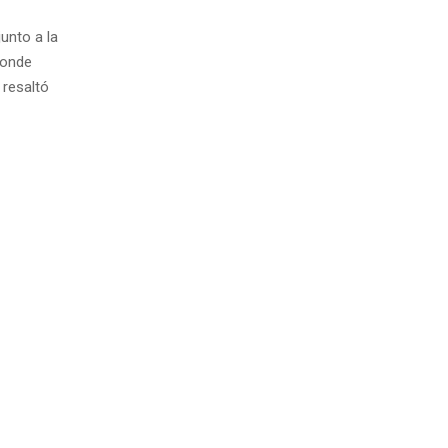
unto a la
donde
 resaltó