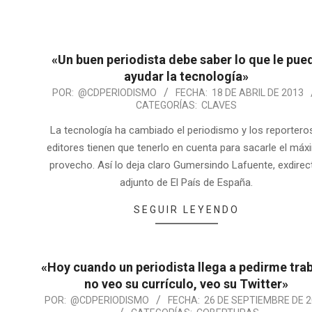
«Un buen periodista debe saber lo que le pue
ayudar la tecnología»
POR:
@CDPERIODISMO
FECHA:
18 DE ABRIL DE 2013
CATEGORÍAS:
CLAVES
La tecnología ha cambiado el periodismo y los reportero
editores tienen que tenerlo en cuenta para sacarle el má
provecho. Así lo deja claro Gumersindo Lafuente, exdirec
adjunto de El País de España.
SEGUIR LEYENDO
«Hoy cuando un periodista llega a pedirme tra
no veo su currículo, veo su Twitter»
POR:
@CDPERIODISMO
FECHA:
26 DE SEPTIEMBRE DE 