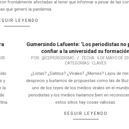
eron frontalmente afectadas al tener que informar a pesar de las co
as que generó la pandemia.
EGUIR LEYENDO
ra
Gumersindo Lafuente: ‘Los periodistas no
confiar a la universidad su formación
BRE
POR:
@CDPERIODISMO
FECHA:
6 DE MAYO DE 2
CATEGORÍAS:
CLAVES
cido
¿Listas? ¿Gatitos? ¿Virales? ¿Memes? Lejos de mir
s y
desprecio y burlarnos de propuestas como las de Bu
r la
uno de los reyes de los medios virales en el mundo
 de
periodistas y los medios haríamos bien en reconoce
tina.
estos sitios hay cosas valiosas.
SEGUIR LEYENDO