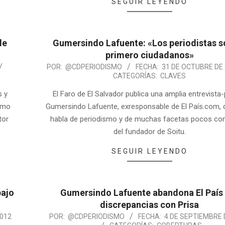
SEGUIR LEYENDO
de
Gumersindo Lafuente: «Los periodistas 
primero ciudadanos»
POR:
@CDPERIODISMO
FECHA:
31 DE OCTUBRE DE
CATEGORÍAS:
CLAVES
s y
El Faro de El Salvador publica una amplia entrevista-p
ximo
Gumersindo Lafuente, exresponsable de El País.com,
tor
habla de periodismo y de muchas facetas pocos co
del fundador de Soitu.
SEGUIR LEYENDO
bajo
Gumersindo Lafuente abandona El País
discrepancias con Prisa
2012
POR:
@CDPERIODISMO
FECHA:
4 DE SEPTIEMBRE 