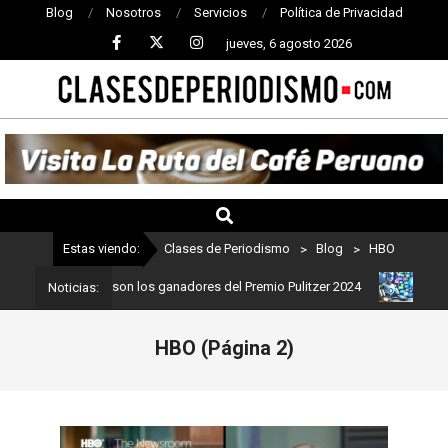
Blog
Nosotros
Servicios
Política de Privacidad
jueves, 6 agosto 2026
CLASES
DE
PERIODISMO
Estas viendo:
Clases de Periodismo
>
Blog
>
HBO
riodismo: Estos son los ganadores del Premio Pulitzer 2024
Usuar
Noticias:
HBO
(Página 2)