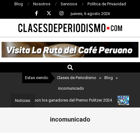
Blog
Nosotros
Servicios
Política de Privacidad
jueves, 6 agosto 2026
CLASES
DE
PERIODISMO
Estas viendo:
Clases de Periodismo
>
Blog
>
incomunicado
riodismo: Estos son los ganadores del Premio Pulitzer 2024
Usuar
Noticias:
incomunicado