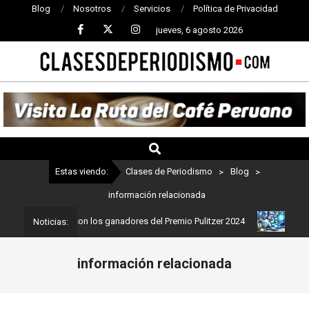
Blog
Nosotros
Servicios
Política de Privacidad
jueves, 6 agosto 2026
CLASES
DE
PERIODISMO
Estas viendo:
Clases de Periodismo
>
Blog
>
información relacionada
riodismo: Estos son los ganadores del Premio Pulitzer 2024
Usuar
Noticias:
información relacionada