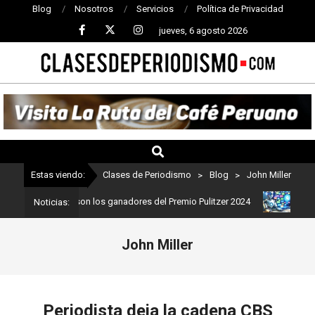
Blog
Nosotros
Servicios
Política de Privacidad
jueves, 6 agosto 2026
CLASES
DE
PERIODISMO
Estas viendo:
Clases de Periodismo
>
Blog
>
John Miller
riodismo: Estos son los ganadores del Premio Pulitzer 2024
Usuar
Noticias:
John Miller
Periodista deja la cadena CBS