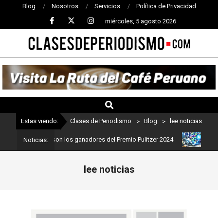
Blog
Nosotros
Servicios
Política de Privacidad
miércoles, 5 agosto 2026
CLASES
DE
PERIODISMO
Estas viendo:
Clases de Periodismo
>
Blog
>
lee noticias
riodismo: Estos son los ganadores del Premio Pulitzer 2024
Usuar
Noticias:
lee noticias