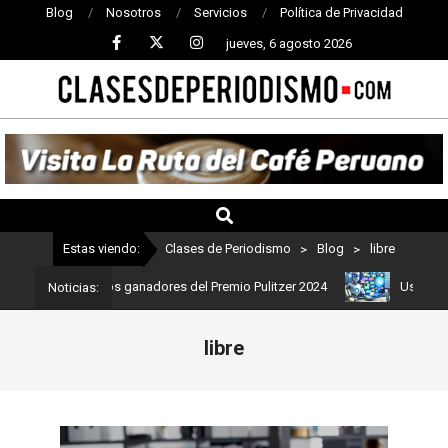
Blog
Nosotros
Servicios
Política de Privacidad
jueves, 6 agosto 2026
CLASES
DE
PERIODISMO
Estas viendo:
Clases de Periodismo
>
Blog
>
libre
: Estos son los ganadores del Premio Pulitzer 2024
Usuarios de C
Noticias:
libre