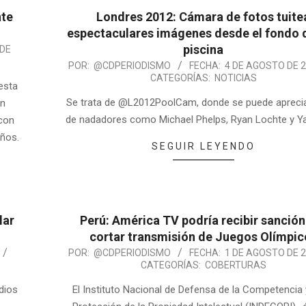
nte
Londres 2012: Cámara de fotos tuite
espectaculares imágenes desde el fondo 
piscina
 DE
POR:
@CDPERIODISMO
FECHA:
4 DE AGOSTO DE 
CATEGORÍAS:
NOTICIAS
 esta
Se trata de @L2012PoolCam, donde se puede aprecia
in
de nadadores como Michael Phelps, Ryan Lochte y Y
 con
años.
SEGUIR LEYENDO
lar
Perú: América TV podría recibir sanción
cortar transmisión de Juegos Olímpic
POR:
@CDPERIODISMO
FECHA:
1 DE AGOSTO DE 
CATEGORÍAS:
COBERTURAS
dios
El Instituto Nacional de Defensa de la Competencia 