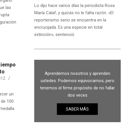
-órgano
Lo dijo hace varios días la periodista Rosa
ue las
María Calaf, y quizás no le falta razón. «El
rupta
reporterismo serio se encuentra en la
uguración
encrucijada. Es una especie en total
extinción», sentenció.
tiempo
to
Aprendemos nosotros y aprenden
012
ustedes. Podemos equivocarnos, pero
tenemos el firme propósito de no fallar
ecer un
dos veces
l de 100
 medalla
SABER MÁS