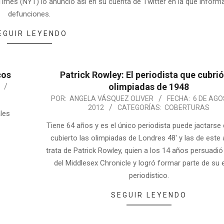
imes (NYT) lo anunció así en su cuenta de Twitter en la que inform
defunciones.
EGUIR LEYENDO
cos
Patrick Rowley: El periodista que cubrió
olimpiadas de 1948
POR:
ANGELA VÁSQUEZ OLIVER
FECHA:
6 DE AGO
2012
CATEGORÍAS:
COBERTURAS
ales
Tiene 64 años y es el único periodista puede jactarse
cubierto las olimpiadas de Londres 48′ y las de este
trata de Patrick Rowley, quien a los 14 años persuadió 
del Middlesex Chronicle y logró formar parte de su 
periodístico.
SEGUIR LEYENDO