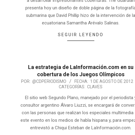
a desarrollar impresionantes coberturas. The Guardian
presenta hoy un diseño de doble página de la fotografí
submarina que David Phillip hizo de la intervención de l
ecuatoriana Samantha Arévalo Salinas.
SEGUIR LEYENDO
La estrategia de LaInformación.com en su
cobertura de los Juegos Olímpicos
POR:
@CDPERIODISMO
FECHA:
1 DE AGOSTO DE 2012
CATEGORÍAS:
CLAVES
El sitio web Segundo Plano, manejado por el periodista 
consultor argentino Álvaro Liuzzi, se encargará de conver
con las personas que realizan los especiales multimedia
este evento en los medios de habla hispana y, para empez
entrevistó a Chiqui Esteban de LaInformación.com.