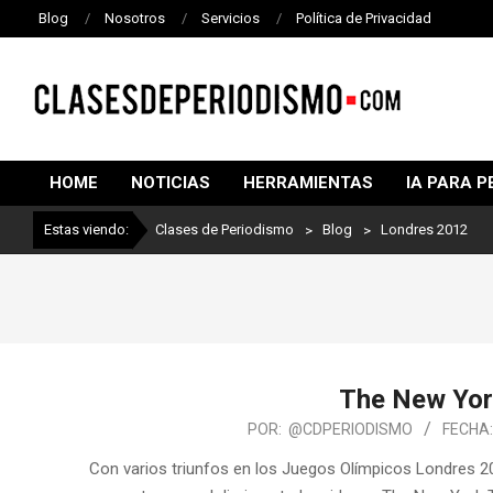
Blog
Nosotros
Servicios
Política de Privacidad
CLASES
DE
HOME
NOTICIAS
HERRAMIENTAS
IA PARA P
PERIODISMO
Estas viendo:
Clases de Periodismo
>
Blog
>
Londres 2012
The New Yor
POR:
@CDPERIODISMO
FECHA
Con varios triunfos en los Juegos Olímpicos Londres 2