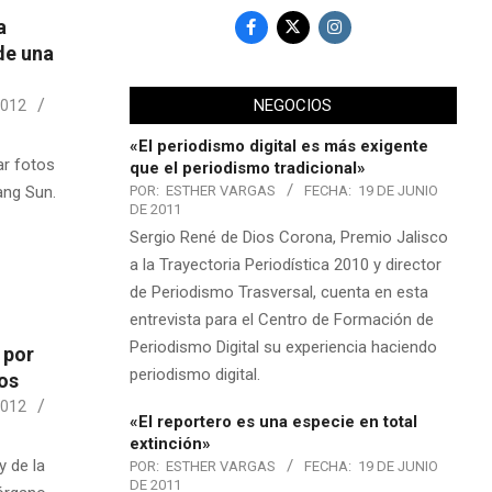
a
de una
NEGOCIOS
2012
«El periodismo digital es más exigente
r fotos
que el periodismo tradicional»
POR:
ESTHER VARGAS
FECHA:
19 DE JUNIO
ang Sun.
DE 2011
Sergio René de Dios Corona, Premio Jalisco
a la Trayectoria Periodística 2010 y director
de Periodismo Trasversal, cuenta en esta
entrevista para el Centro de Formación de
Periodismo Digital su experiencia haciendo
 por
periodismo digital.
os
2012
«El reportero es una especie en total
extinción»
y de la
POR:
ESTHER VARGAS
FECHA:
19 DE JUNIO
DE 2011