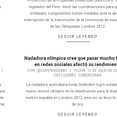
Protección de la Propiedad Intelectual (INDECOPI) 
a
regulador del Perú- inició las coordinaciones para q
a
entidades competentes tomen medidas ante la ab
interrupción de la transmisión de la ceremonia de ina
de las Olimpiadas Londres 2012.
SEGUIR LEYENDO
Nadadora olímpica cree que pasar mucho 
en redes sociales afectó su rendimien
POR:
@CDPERIODISMO
FECHA:
31 DE JULIO DE 2
CATEGORÍAS:
COBERTURAS
y
La nadadora australiana Emily Seebohm logró establ
sar
nuevo récord olímpico en la clasificación para la fina
 de
metros espalda en Londres 2012, pero no se llevó la
ar,
de oro.
SEGUIR LEYENDO