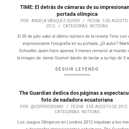
TIME: El detrás de cámaras de su impresiona
portada olímpica
POR:
ANGELA VÁSQUEZ OLIVER
FECHA:
5 DE AGOSTO
2012
CATEGORÍAS:
NOTICIAS
El 30 de julio salió el último número de la revista Time con
impresionante fotografía en su portada. ¿El autor? Mart
Schoeller, quien hace apenas 3 meses remeció al mundo
la imagen de Jamie Grumet dando de lactar a su hijo de 3 
SEGUIR LEYENDO
The Guardian dedica dos páginas a espectacu
foto de nadadora ecuatoriana
POR:
@CDPERIODISMO
FECHA:
3 DE AGOSTO DE 2012
CATEGORÍAS:
NOTICIAS
Los Juegos Olímpicos en Londres 2012 impulsan a los me