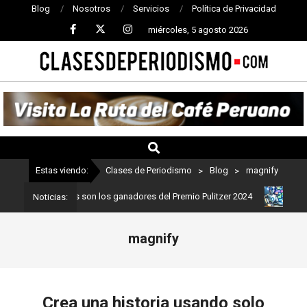
Blog
Nosotros
Servicios
Política de Privacidad
miércoles, 5 agosto 2026
CLASES
DE
PERIODISMO
Estas viendo:
Clases de Periodismo
>
Blog
>
magnify
periodismo: Estos son los ganadores del Premio Pulitzer 2024
Usu
Noticias:
magnify
Crea una historia usando solo