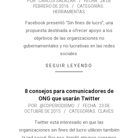
POR:
CARLOS SALAZAR
FECHA:
28 DE
FEBRERO DE 2016
CATEGORÍAS:
HERRAMIENTAS
Facebook presentó “Sin fines de lucro”, una
propuesta destinada a ofrecer apoyo a los
objetivos de las organizaciones no
gubernamentales y no lucrativas en las redes
sociales.
SEGUIR LEYENDO
8 consejos para comunicadores de
ONG que usarán Twitter
POR:
@CDPERIODISMO
FECHA:
23 DE
OCTUBRE DE 2015
CATEGORÍAS:
CLAVES
Twitter está interesado en que las
organizaciones sin fines del lucro utilicen también
la red social. Por eso, brindó algunos consejos