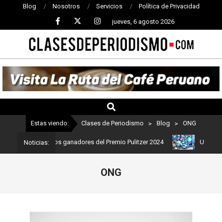
Blog
Nosotros
Servicios
Política de Privacidad
jueves, 6 agosto 2026
CLASES
DE
PERIODISMO
Estas viendo:
Clases de Periodismo
>
Blog
>
ONG
o: Estos son los ganadores del Premio Pulitzer 2024
Usuarios de 
Noticias:
ONG