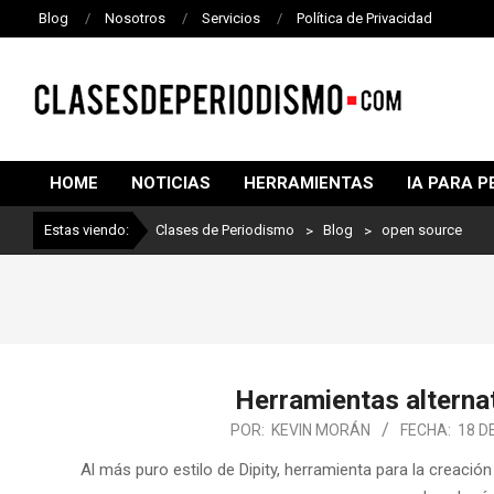
Blog
Nosotros
Servicios
Política de Privacidad
CLASES
DE
HOME
NOTICIAS
HERRAMIENTAS
IA PARA P
PERIODISMO
Estas viendo:
Clases de Periodismo
>
Blog
>
open source
Herramientas alternat
POR:
KEVIN MORÁN
FECHA:
18 D
Al más puro estilo de Dipity, herramienta para la creació