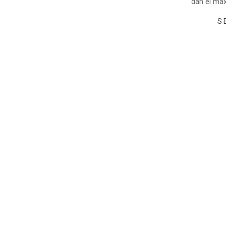
dan el máx
S