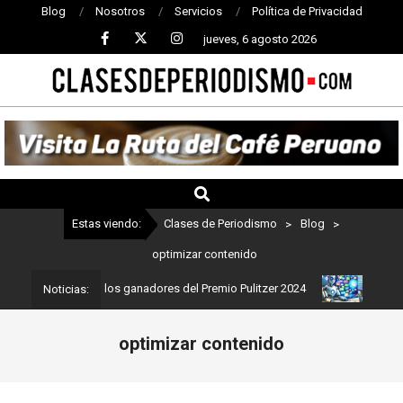
Blog
Nosotros
Servicios
Política de Privacidad
jueves, 6 agosto 2026
CLASES
DE
PERIODISMO
Estas viendo:
Clases de Periodismo
>
Blog
>
optimizar contenido
dismo: Estos son los ganadores del Premio Pulitzer 2024
Usuarios
Noticias:
optimizar contenido