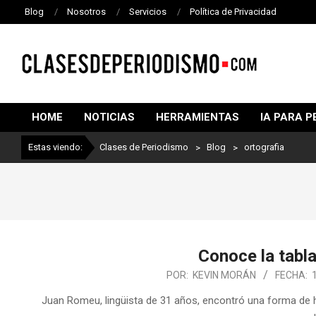
Blog
Nosotros
Servicios
Política de Privacidad
CLASES
DE
HOME
NOTICIAS
HERRAMIENTAS
IA PARA P
PERIODISMO
Estas viendo:
Clases de Periodismo
>
Blog
>
ortografia
Conoce la tabla
POR:
KEVIN MORÁN
FECHA:
Juan Romeu, lingüista de 31 años, encontró una forma de