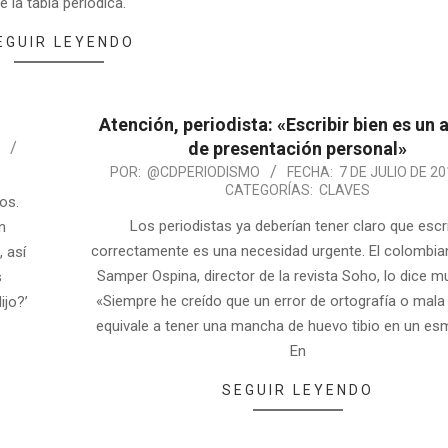
e la tabla periódica.
EGUIR LEYENDO
Atención, periodista: «Escribir bien es un 
de presentación personal»
POR:
@CDPERIODISMO
FECHA:
7 DE JULIO DE 20
CATEGORÍAS:
CLAVES
os.
Los periodistas ya deberían tener claro que escri
n
correctamente es una necesidad urgente. El colombia
 así
Samper Ospina, director de la revista Soho, lo dice mu
s
«Siempre he creído que un error de ortografía o mala 
ijo?’
equivale a tener una mancha de huevo tibio en un es
En
SEGUIR LEYENDO