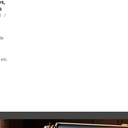
os,
s
3
O
de
o
 etc.