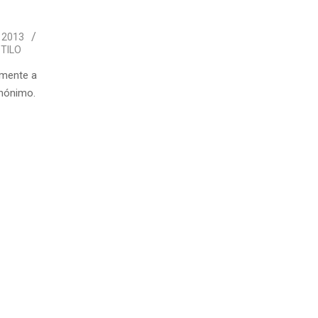
 2013
TILO
emente a
inónimo.