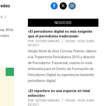
redes
14
NEGOCIOS
ea, After
«El periodismo digital es más exigente
 redes
que el periodismo tradicional»
POR:
ESTHER VARGAS
FECHA:
19 DE JUNIO
DE 2011
Sergio René de Dios Corona, Premio Jalisco
a la Trayectoria Periodística 2010 y director
de Periodismo Trasversal, cuenta en esta
entrevista para el Centro de Formación de
Periodismo Digital su experiencia haciendo
periodismo digital.
«El reportero es una especie en total
extinción»
POR:
ESTHER VARGAS
FECHA:
19 DE JUNIO
DE 2011