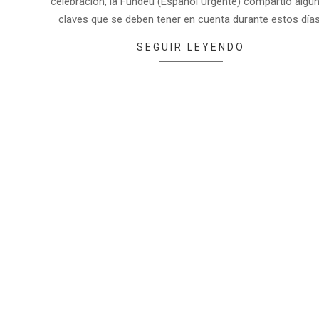
celebración, la Fundéu (Español Urgente) compartió algu
claves que se deben tener en cuenta durante estos días
SEGUIR LEYENDO