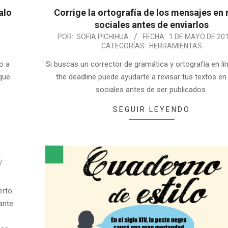
alo
Corrige la ortografía de los mensajes en 
sociales antes de enviarlos
POR:
SOFIA PICHIHUA
FECHA:
1 DE MAYO DE 20
CATEGORÍAS:
HERRAMIENTAS
o a
Si buscas un corrector de gramática y ortografía en lín
 que
the deadline puede ayudarte a revisar tus textos en
sociales antes de ser publicados.
SEGUIR LEYENDO
a
erto
ante