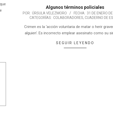
 que
Algunos términos policiales
ue
POR:
ÚRSULA VELEZMORO
FECHA:
31 DE ENERO DE
CATEGORÍAS:
COLABORADORES
,
CUADERNO DE ES
Crimen es la ‘acción voluntaria de matar o herir grav
alguien’. Es incorrecto emplear asesinato como su s
SEGUIR LEYENDO