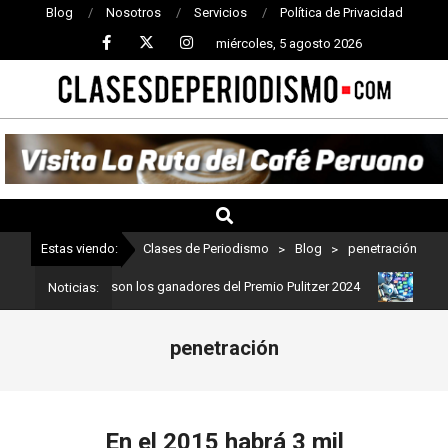
Blog
Nosotros
Servicios
Política de Privacidad
miércoles, 5 agosto 2026
CLASES
DE
PERIODISMO
Estas viendo:
Clases de Periodismo
>
Blog
>
penetración
riodismo: Estos son los ganadores del Premio Pulitzer 2024
Usuar
Noticias:
penetración
En el 2015 habrá 3 mil