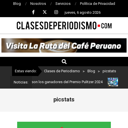
Blog
Nosotros
Servicios
Política de Privacidad
jueves, 6 agosto 2026
CLASES
DE
PERIODISMO
Estas viendo:
Clases de Periodismo
>
Blog
>
picstats
riodismo: Estos son los ganadores del Premio Pulitzer 2024
Usuar
Noticias:
picstats