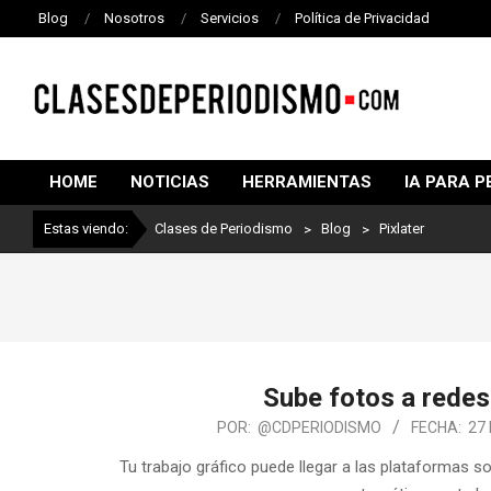
Blog
Nosotros
Servicios
Política de Privacidad
CLASES
DE
HOME
NOTICIAS
HERRAMIENTAS
IA PARA P
PERIODISMO
Estas viendo:
Clases de Periodismo
>
Blog
>
Pixlater
Sube fotos a redes
POR:
@CDPERIODISMO
FECHA:
27
Tu trabajo gráfico puede llegar a las plataformas so