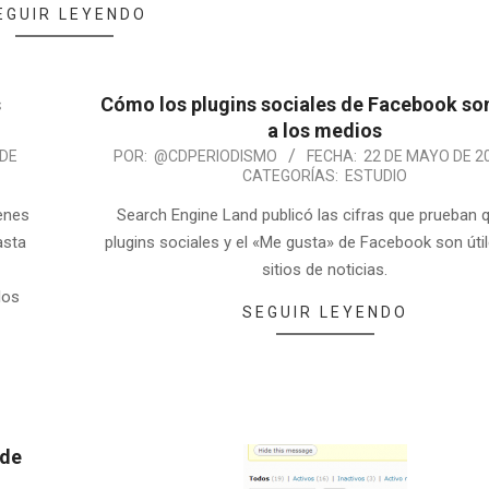
EGUIR LEYENDO
s
Cómo los plugins sociales de Facebook son
a los medios
 DE
POR:
@CDPERIODISMO
FECHA:
22 DE MAYO DE 2
CATEGORÍAS:
ESTUDIO
enes
Search Engine Land publicó las cifras que prueban 
asta
plugins sociales y el «Me gusta» de Facebook son útil
,
sitios de noticias.
los
SEGUIR LEYENDO
 de