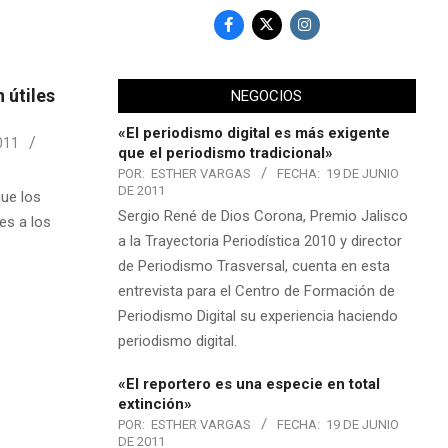
 útiles
NEGOCIOS
«El periodismo digital es más exigente
011
que el periodismo tradicional»
POR:
ESTHER VARGAS
FECHA:
19 DE JUNIO
DE 2011
que los
Sergio René de Dios Corona, Premio Jalisco
es a los
a la Trayectoria Periodística 2010 y director
de Periodismo Trasversal, cuenta en esta
entrevista para el Centro de Formación de
Periodismo Digital su experiencia haciendo
periodismo digital.
«El reportero es una especie en total
extinción»
POR:
ESTHER VARGAS
FECHA:
19 DE JUNIO
DE 2011