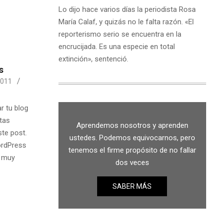
Lo dijo hace varios días la periodista Rosa
María Calaf, y quizás no le falta razón. «El
reporterismo serio se encuentra en la
encrucijada. Es una especie en total
extinción», sentenció.
s
2011
r tu blog
tas
Aprendemos nosotros y aprenden
ste post.
ustedes. Podemos equivocarnos, pero
ordPress
tenemos el firme propósito de no fallar
á muy
dos veces
SABER MÁS