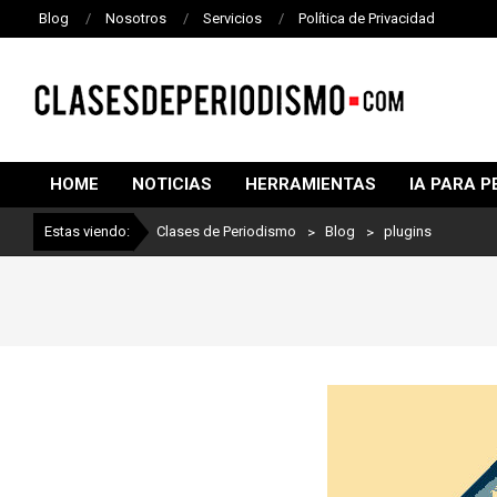
Blog
Nosotros
Servicios
Política de Privacidad
CLASES
DE
HOME
NOTICIAS
HERRAMIENTAS
IA PARA P
PERIODISMO
Estas viendo:
Clases de Periodismo
>
Blog
>
plugins