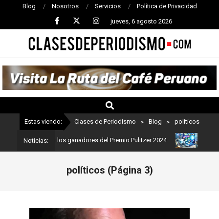
Blog
Nosotros
Servicios
Política de Privacidad
jueves, 6 agosto 2026
CLASES
DE
PERIODISMO
Estas viendo:
Clases de Periodismo
>
Blog
>
políticos
smo: Estos son los ganadores del Premio Pulitzer 2024
Usuarios d
Noticias:
políticos
(Página 3)