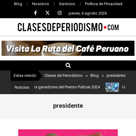
Blog
Nosotros
Servicios
Política de Privacidad
jueves, 6 agosto 2026
CLASES
DE
PERIODISMO
Estas viendo:
Clases de Periodismo
>
Blog
>
presidente
: Estos son los ganadores del Premio Pulitzer 2024
Usuarios de 
Noticias:
presidente