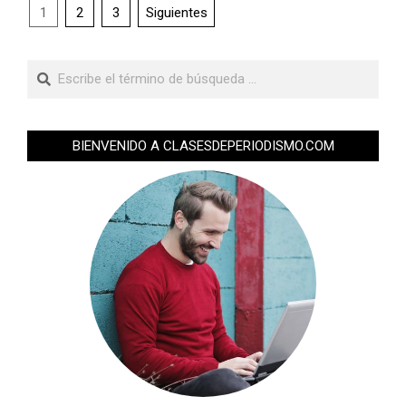
1
2
3
Siguientes
BIENVENIDO A CLASESDEPERIODISMO.COM