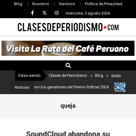
Blog
Nosotros
Servicios
Política de Privacidad
miércoles, 5 agosto 2026
CLASES
DE
PERIODISMO
Estas viendo:
Clases de Periodismo
>
Blog
>
queja
riodismo: Estos son los ganadores del Premio Pulitzer 2024
Usuar
Noticias:
queja
SoundCloud abandona su