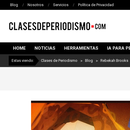
Blog
Nosotros
Servicios
Política de Privacidad
CLASES
DE
HOME
NOTICIAS
HERRAMIENTAS
IA PARA P
PERIODISMO
Estas viendo:
Clases de Periodismo
>
Blog
>
Rebekah Brooks