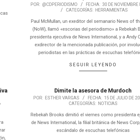
POR:
@CDPERIODISMO
FECHA:
30 DE NOVIEMBRE 
CATEGORÍAS:
HERRAMIENTAS
icas
Paul McMullan, un exeditor del semanario News of t
(NoW), llamó «escorias del periodismo» a Rebekah 
presidenta ejecutiva de News International, y a Andy 
exdirector de la mencionada publicación, por involu
periodistas en las prácticas de escuchas telefóni
SEGUIR LEYENDO
iva
Dimite la asesora de Murdoch
POR:
ESTHER VARGAS
FECHA:
15 DE JULIO DE 2
CATEGORÍAS:
NOTICIAS
Rebekah Brooks dimitió el viernes como presidenta e
ra
de News International, la filial británica de News Corp,
rar
escándalo de escuchas telefónicas
ón,