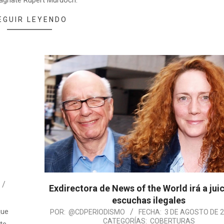
agnate Rupert Murdoch.
EGUIR LEYENDO
Exdirectora de News of the World irá a jui
escuchas ilegales
que
POR:
@CDPERIODISMO
FECHA:
3 DE AGOSTO DE 
CATEGORÍAS:
COBERTURAS