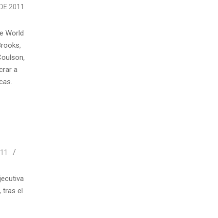
DE 2011
he World
Brooks,
Coulson,
crar a
cas.
011
jecutiva
 tras el