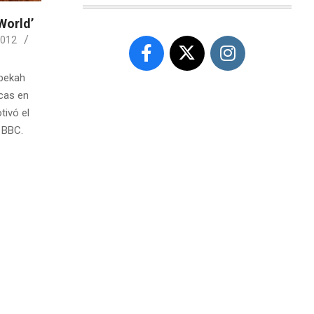
World’
2012
ebekah
icas en
tivó el
a BBC.