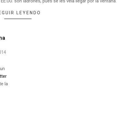
E.UU. son ladrones, pues se les veía llegar por la ventana.
EGUIR LEYENDO
ama
014
 un
tter
e la