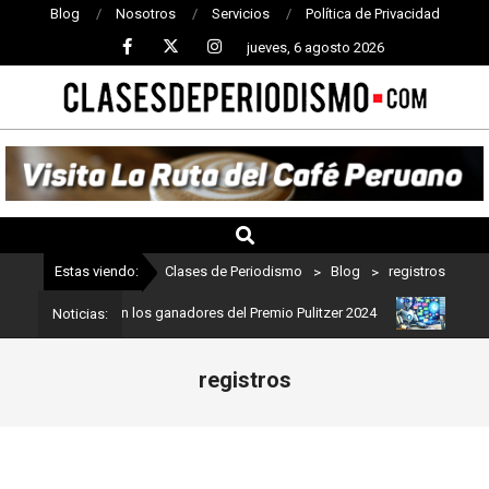
Blog
Nosotros
Servicios
Política de Privacidad
jueves, 6 agosto 2026
CLASES
DE
PERIODISMO
Estas viendo:
Clases de Periodismo
>
Blog
>
registros
ismo: Estos son los ganadores del Premio Pulitzer 2024
Usuarios 
Noticias:
registros