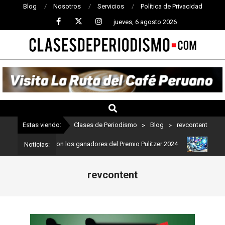
Blog
Nosotros
Servicios
Política de Privacidad
jueves, 6 agosto 2026
CLASES
DE
PERIODISMO
Estas viendo:
Clases de Periodismo
>
Blog
>
revcontent
iodismo: Estos son los ganadores del Premio Pulitzer 2024
Usuari
Noticias:
revcontent