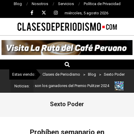
Blog
Nosotros
Servicios
Política de Privacidad
miércoles, 5 agosto 2026
CLASES
DE
PERIODISMO
Estas viendo:
Clases de Periodismo
>
Blog
>
Sexto Poder
eriodismo: Estos son los ganadores del Premio Pulitzer 2024
Usua
Noticias:
Sexto Poder
Prohíben semanario en